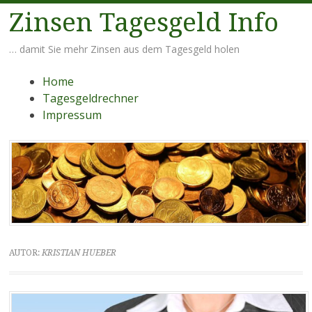
Zinsen Tagesgeld Info
… damit Sie mehr Zinsen aus dem Tagesgeld holen
Menü
Zum
Home
Inhalt
Tagesgeldrechner
springen
Impressum
AUTOR:
KRISTIAN HUEBER